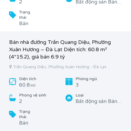
2
Bất động sản Bán, Nhà
Trạng
thái
Bán
Bán nhà đường Trần Quang Diệu, Phường
Xuân Hương – Đà Lạt Diện tích: 60.8 m²
(4*15.2), giá bán 6.9 tỷ
Trần Quang Diệu, Phường Xuân Hương - Đà Lạt
Diện tích
Phòng ngủ
60.8
3
M2
Phòng vệ sinh
Loại
2
Bất động sản Bán, Nhà
Trạng
thái
Bán