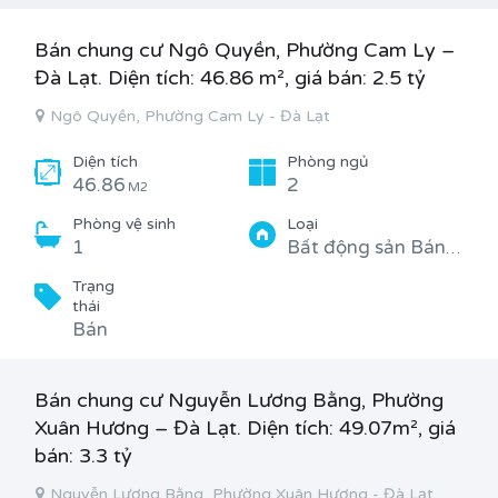
Bán chung cư Ngô Quyền, Phường Cam Ly –
Đà Lạt. Diện tích: 46.86 m², giá bán: 2.5 tỷ
Ngô Quyền, Phường Cam Ly - Đà Lạt
Diện tích
Phòng ngủ
46.86
2
M2
Phòng vệ sinh
Loại
1
Bất động sản Bán, Căn hộ, chung cư
Trạng
thái
Bán
Bán chung cư Nguyễn Lương Bằng, Phường
Xuân Hương – Đà Lạt. Diện tích: 49.07m², giá
bán: 3.3 tỷ
Nguyễn Lương Bằng, Phường Xuân Hương - Đà Lạt