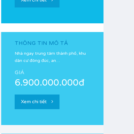
Xem chi tiết
THÔNG TIN MÔ TẢ
Nhà ngay trung tâm thành phố, khu
dân cư đông đúc, an…
GIÁ
6.900.000.000đ
Xem chi tiết