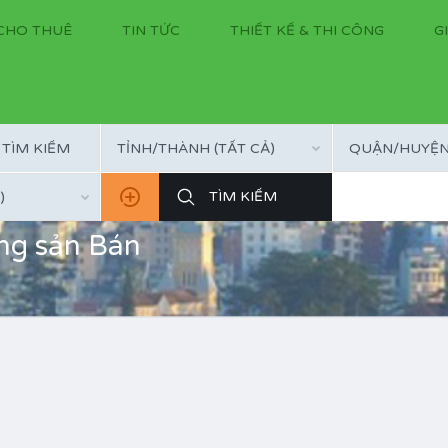
CHO THUÊ
TIN TỨC
THIẾT KẾ & THI CÔNG
G
TỈNH/THÀNH (TẤT CẢ)
QUẬN/HUYỆN 
)
ộng sản Bán