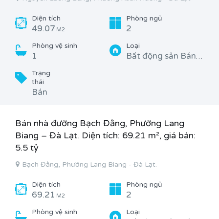
Diện tích
Phòng ngủ
49.07
2
M2
Phòng vệ sinh
Loại
1
Bất động sản Bán, Căn hộ, chung cư
Trạng
thái
Bán
Bán nhà đường Bạch Đằng, Phường Lang
Biang – Đà Lạt. Diện tích: 69.21 m², giá bán:
5.5 tỷ
Bạch Đằng, Phường Lang Biang - Đà Lạt.
Diện tích
Phòng ngủ
69.21
2
M2
Phòng vệ sinh
Loại