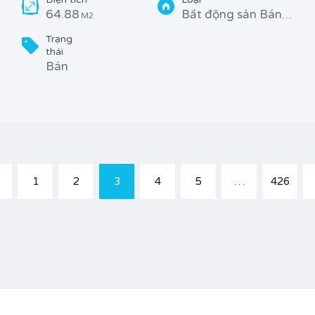
64.88
Bất động sản Bán, Đất ở
M2
Trạng
thái
Bán
1
2
3
4
5
…
426