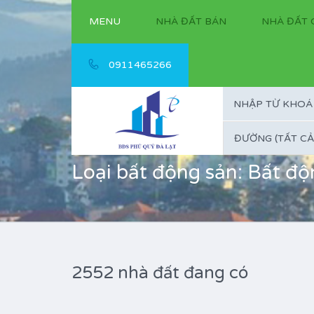
MENU
NHÀ ĐẤT BÁN
NHÀ ĐẤT 
0911465266
ĐƯỜNG (TẤT CẢ
Loại bất động sản: Bất đ
2552 nhà đất đang có