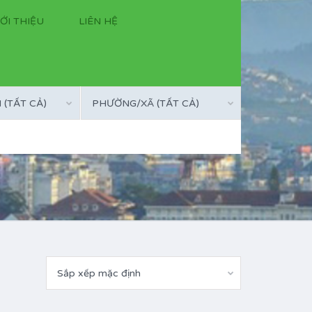
IỚI THIỆU
LIÊN HỆ
(TẤT CẢ)
PHƯỜNG/XÃ (TẤT CẢ)
Sắp xếp mặc định