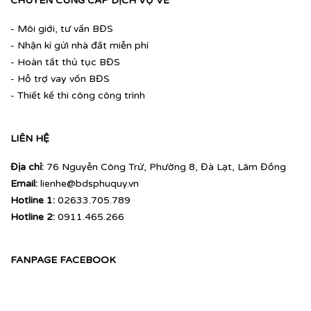
CHUYÊN CUNG CẤP DỊCH VỤ VỀ
- Môi giới, tư vấn BĐS
- Nhận kí gửi nhà đất miễn phí
- Hoàn tất thủ tục BĐS
- Hỗ trợ vay vốn BĐS
- Thiết kế thi công công trình
LIÊN HỆ
Địa chỉ:
76 Nguyễn Công Trứ, Phường 8, Đà Lạt, Lâm Đồng
Email:
lienhe@bdsphuquy.vn
Hotline 1:
02633.705.789
Hotline 2:
0911.465.266
FANPAGE FACEBOOK