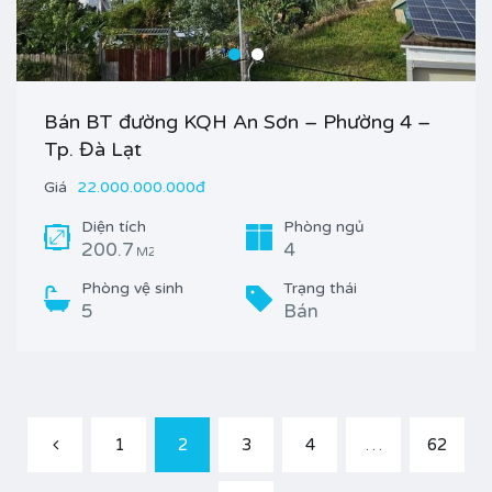
Bán BT đường KQH An Sơn – Phường 4 –
Tp. Đà Lạt
Giá
22.000.000.000đ
Diện tích
Phòng ngủ
200.7
4
M2
Phòng vệ sinh
Trạng thái
5
Bán
1
2
3
4
…
62