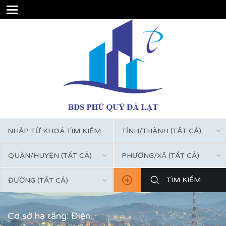
TỈNH/THÀNH (TẤT CẢ)
QUẬN/HUYỆN (TẤT CẢ)
PHƯỜNG/XÃ (TẤT CẢ)
ĐƯỜNG (TẤT CẢ)
Cơ sở hạ tầng: Điện