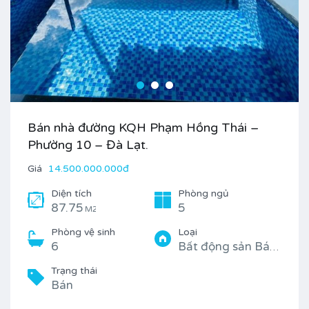
Bán nhà đường KQH Phạm Hồng Thái –
Phường 10 – Đà Lạt.
Giá
14.500.000.000đ
Diện tích
Phòng ngủ
87.75
5
M2
Phòng vệ sinh
Loại
6
Bất động sản Bán, Nhà
Trạng thái
Bán