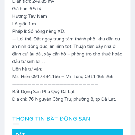
Diện tích: 249.85 mv
Giá bán: 6.5 tỷ
Hướng: Tây Nam
Lộ giới: 1 m
Pháp lí: Sổ hồng riêng XD.
— Lợi thế: Đất ngay trung tâm thành phố, khu dân cư
an ninh đông đúc, an ninh tốt. Thuận tiện xây nhà ở
định cư lâu dài, xây căn hộ – phòng trọ cho thuê hoặc
đầu tư sinh lời…
Liên hệ tư vấn:
Ms. Hiền 0917.494.166 – Mr. Tùng 0911.465.266
——————————————————————
Bất Động Sản Phú Quý Đà Lạt.
Địa chỉ: 76 Nguyễn Công Trứ, phường 8, tp Đà Lạt.
THÔNG TIN BẤT ĐỘNG SẢN