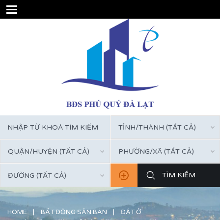
TỈNH/THÀNH (TẤT CẢ)
QUẬN/HUYỆN (TẤT CẢ)
PHƯỜNG/XÃ (TẤT CẢ)
ĐƯỜNG (TẤT CẢ)
HOME
BẤT ĐỘNG SẢN BÁN
ĐẤT Ở