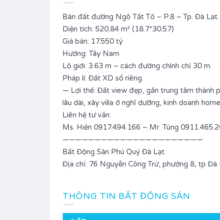
Bán đất đường Ngô Tất Tố – P.8 – Tp. Đà Lạt.
Diện tích: 520.84 m² (18.7*30.57)
Giá bán: 17.550 tỷ
Hướng: Tây Nam
Lộ giới: 3.63 m – cách đường chính chỉ 30 m.
Pháp lí: Đất XD sổ riêng.
— Lợi thế: Đất view đẹp, gần trung tâm thành p
lâu dài, xây villa ở nghĩ dưỡng, kinh doanh hom
Liên hệ tư vấn:
Ms. Hiền 0917.494.166 – Mr. Tùng 0911.465.
——————————————————————
Bất Động Sản Phú Quý Đà Lạt.
Địa chỉ: 76 Nguyễn Công Trứ, phường 8, tp Đà 
THÔNG TIN BẤT ĐỘNG SẢN
 – F4 –
Bán nhà đường Nguyễn Công Trứ 
Phường 8 – Tp. Đà Lạt.