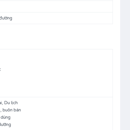
 đường
c
, Du lịch
, buôn bán
u dùng
dưỡng