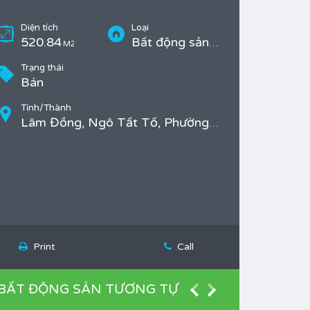
Diện tích
Loại
520.84
Bất động sản Bán, Đất ở
M2
Trạng thái
Bán
Tỉnh/Thành
Lâm Đồng, Ngô Tất Tố, Phường 8, TP. Đà Lạt
Print
Call
BẤT ĐỘNG SẢN TƯƠNG TỰ