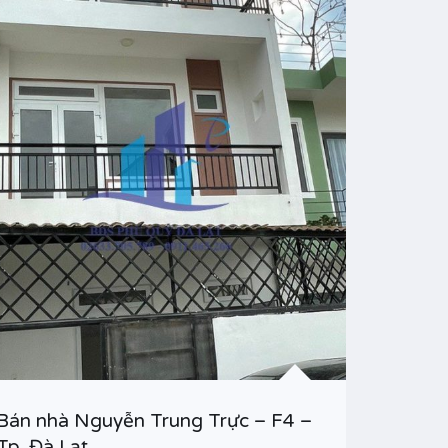
Bán nhà Nguyễn Trung Trực – F4 –
Bán nh
Tp. Đà Lạt.
Phường 