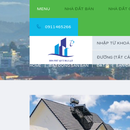
MENU
NHÀ ĐẤT BÁN
NHÀ ĐẤT 
0911465266
ĐƯỜNG (TẤT CẢ
HOME
BẤT ĐỘNG SẢN BÁN
ĐẤT Ở
BÁN ĐẤ