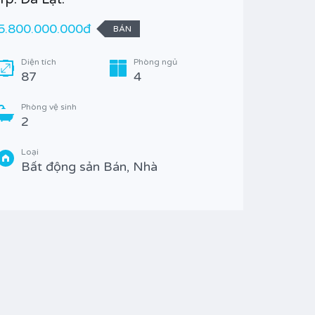
5.800.000.000đ
12.000.
BÁN
Diện tích
Phòng ngủ
Diện t
87
4
79.
Phòng vệ sinh
Phòng 
2
6
Loại
Loại
Bất động sản Bán, Nhà
Bất 