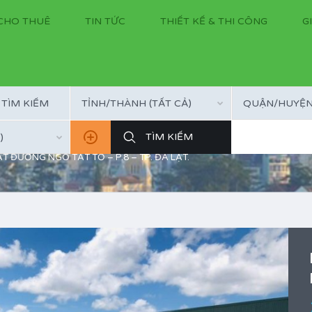
CHO THUÊ
TIN TỨC
THIẾT KẾ & THI CÔNG
G
TỈNH/THÀNH (TẤT CẢ)
QUẬN/HUYỆN 
)
T ĐƯỜNG NGÔ TẤT TỐ – P.8 – TP. ĐÀ LẠT.