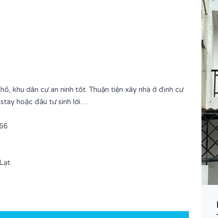
hố, khu dân cư an ninh tốt. Thuận tiện xây nhà ở định cư
estay hoặc đầu tư sinh lời…
266
Lạt.
–
Bán nhà đường Mê Linh – Phường
9 – Tp. Đà Lạt.