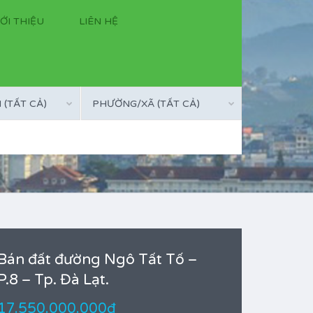
IỚI THIỆU
LIÊN HỆ
(TẤT CẢ)
PHƯỜNG/XÃ (TẤT CẢ)
Bán đất đường Ngô Tất Tố –
P.8 – Tp. Đà Lạt.
17.550.000.000đ