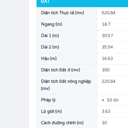
ĐẤT
12.000.000.000đ
BÁN
Diện tích Thực tế (mv)
520.84
Ngang (m)
18.7
gủ
Diện tích
Phòng ngủ
79.75
7
M2
Dài 1 (m)
30.57
Phòng vệ sinh
Dài 2 (m)
35.54
6
Hậu (m)
16.63
Loại
Bất động sản Bán, Nhà
Diện tích Đất ở (mv)
300
Diện tích Đất nông nghiệp
220.84
(mv)
Pháp lý
Sổ đỏ
Lộ giới (m)
3.63
Cách đường chính (m)
30