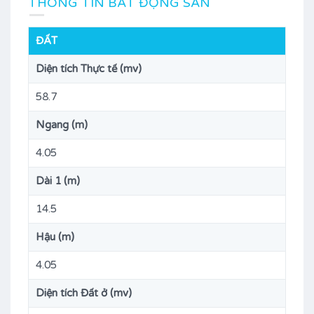
THÔNG TIN BẤT ĐỘNG SẢN
ĐẤT
Diện tích Thực tế (mv)
58.7
Ngang (m)
4.05
Dài 1 (m)
14.5
Hậu (m)
4.05
Diện tích Đất ở (mv)