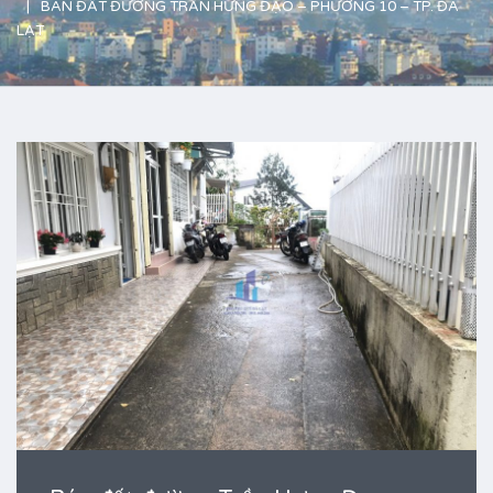
BÁN ĐẤT ĐƯỜNG TRẦN HƯNG ĐẠO – PHƯỜNG 10 – TP. ĐÀ
LẠT