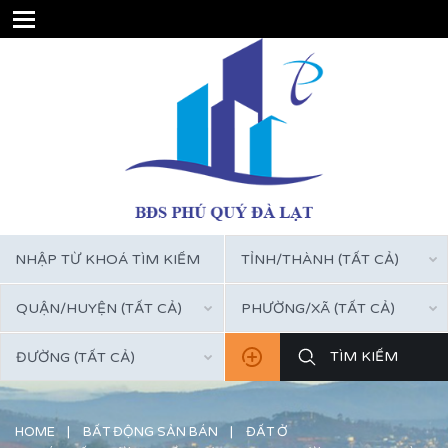
TỈNH/THÀNH (TẤT CẢ)
QUẬN/HUYỆN (TẤT CẢ)
PHƯỜNG/XÃ (TẤT CẢ)
ĐƯỜNG (TẤT CẢ)
HOME
BẤT ĐỘNG SẢN BÁN
ĐẤT Ở