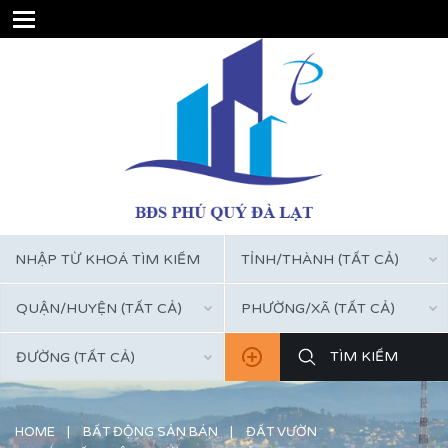
TỈNH/THÀNH (TẤT CẢ)
QUẬN/HUYỆN (TẤT CẢ)
PHƯỜNG/XÃ (TẤT CẢ)
ĐƯỜNG (TẤT CẢ)
HOME
BẤT ĐỘNG SẢN BÁN
ĐẤT VƯỜN