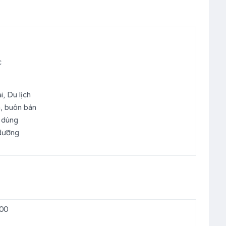
c
, Du lịch
, buôn bán
u dùng
dưỡng
000