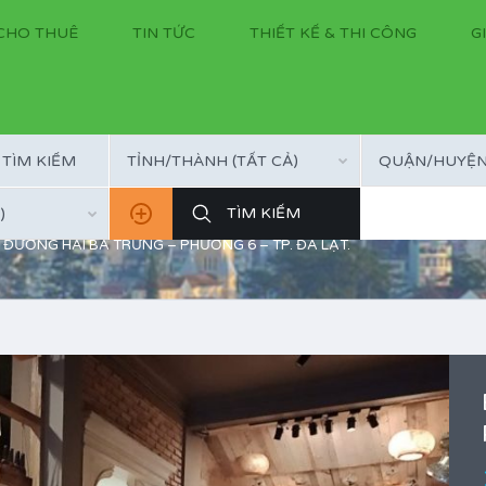
CHO THUÊ
TIN TỨC
THIẾT KẾ & THI CÔNG
G
TỈNH/THÀNH (TẤT CẢ)
QUẬN/HUYỆN 
)
ĐƯỜNG HAI BÀ TRƯNG – PHƯỜNG 6 – TP. ĐÀ LẠT.