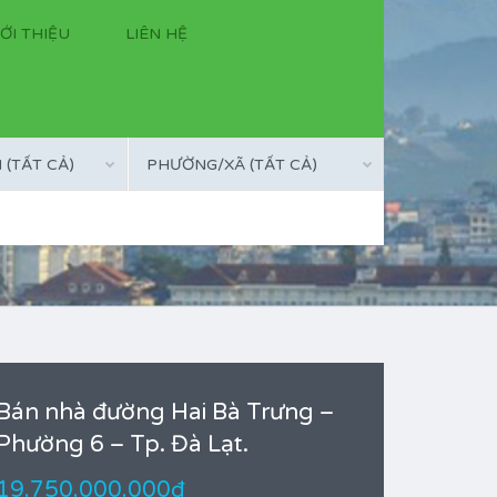
IỚI THIỆU
LIÊN HỆ
(TẤT CẢ)
PHƯỜNG/XÃ (TẤT CẢ)
Bán nhà đường Hai Bà Trưng –
Phường 6 – Tp. Đà Lạt.
19.750.000.000đ