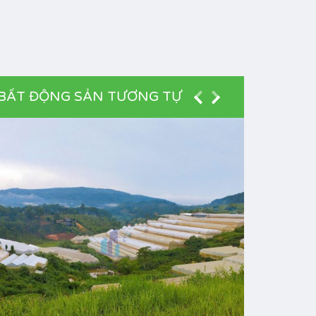
BẤT ĐỘNG SẢN TƯƠNG TỰ