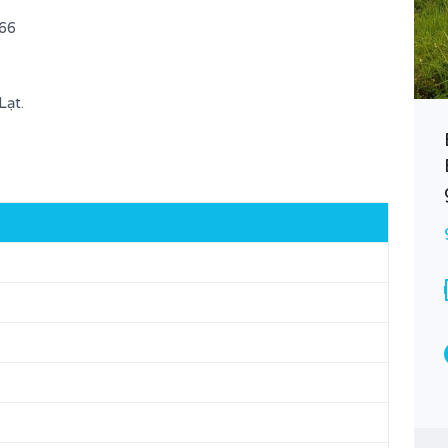
266
Lạt.
Bán đất đường Mai Anh Đào –
Phường 8 – Tp. Đà Lạt.
35.000.000.000đ
BÁN
Diện tích
411.46
M2
Loại
Bất động sản Bán, Đất ở