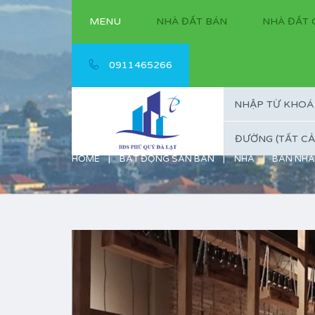
MENU
NHÀ ĐẤT BÁN
NHÀ ĐẤT 
0911465266
ĐƯỜNG (TẤT CẢ
HOME
BẤT ĐỘNG SẢN BÁN
NHÀ
BÁN NHÀ 