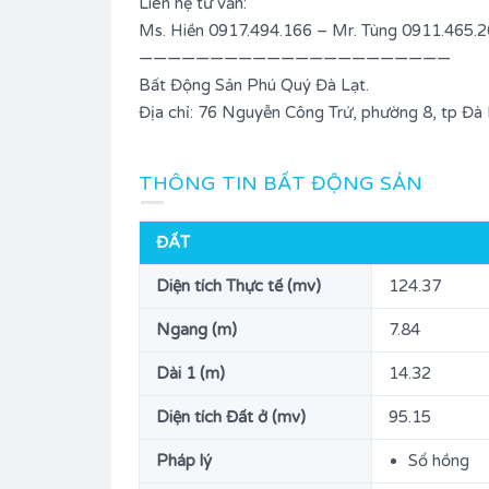
Liên hệ tư vấn:
Ms. Hiền 0917.494.166 – Mr. Tùng 0911.465.
——————————————————————
Bất Động Sản Phú Quý Đà Lạt.
Địa chỉ: 76 Nguyễn Công Trứ, phường 8, tp Đà 
g Lang
Bán đất KQH Cao Bá Quát –
78.6 mv,
Phường 7 – Tp. Đà Lạt.
THÔNG TIN BẤT ĐỘNG SẢN
22.000.000.000đ
BÁN
ĐẤT
Diện tích
Diện tích Thực tế (mv)
124.37
277
M2
Ngang (m)
7.84
Loại
Bất động sản Bán, Đất ở
Dài 1 (m)
14.32
ườn
Diện tích Đất ở (mv)
95.15
Pháp lý
Sổ hồng