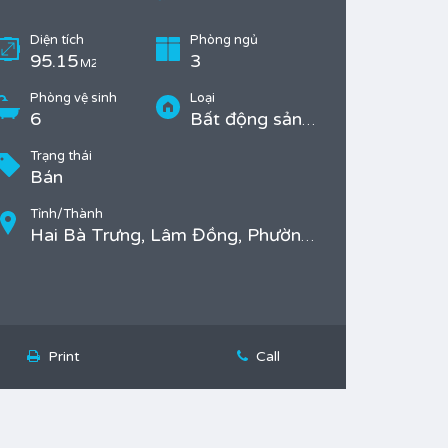
Diện tích
Phòng ngủ
95.15
3
M2
Phòng vệ sinh
Loại
6
Bất động sản Bán, Nhà
Trạng thái
Bán
Tỉnh/Thành
Hai Bà Trưng, Lâm Đồng, Phường 2, TP. Đà Lạt
Print
Call