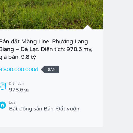
Bán đất Măng Line, Phường Lang
Bán đất
Biang – Đà Lạt. Diện tích: 978.6 mv,
Phường 
giá bán: 9.8 tỷ
22.000.
9.800.000.000đ
BÁN
Diện t
277
Diện tích
978.6
M2
Loại
Bất 
Loại
Bất động sản Bán, Đất vườn