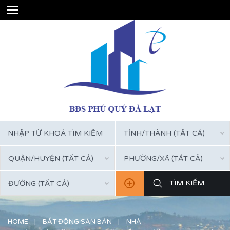
TỈNH/THÀNH (TẤT CẢ)
QUẬN/HUYỆN (TẤT CẢ)
PHƯỜNG/XÃ (TẤT CẢ)
ĐƯỜNG (TẤT CẢ)
HOME
BẤT ĐỘNG SẢN BÁN
NHÀ