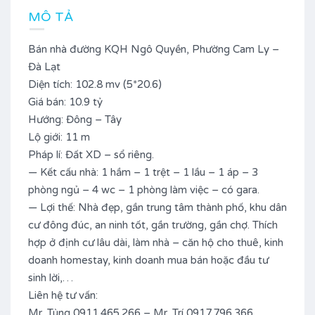
MÔ TẢ
Bán nhà đường KQH Ngô Quyền, Phường Cam Ly –
Đà Lạt
Diện tích: 102.8 mv (5*20.6)
Giá bán: 10.9 tỷ
Hướng: Đông – Tây
Lộ giới: 11 m
Pháp lí: Đất XD – sổ riêng.
— Kết cấu nhà: 1 hầm – 1 trệt – 1 lầu – 1 áp – 3
phòng ngủ – 4 wc – 1 phòng làm việc – có gara.
— Lợi thế: Nhà đẹp, gần trung tâm thành phố, khu dân
cư đông đúc, an ninh tốt, gần trường, gần chợ. Thích
hợp ở định cư lâu dài, làm nhà – căn hộ cho thuê, kinh
doanh homestay, kinh doanh mua bán hoặc đầu tư
sinh lời,…
Liên hệ tư vấn:
Mr. Tùng 0911.465.266 – Mr. Trí 0917.796.366