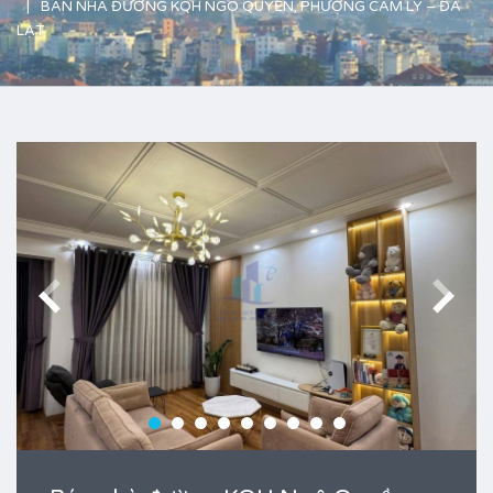
BÁN NHÀ ĐƯỜNG KQH NGÔ QUYỀN, PHƯỜNG CAM LY – ĐÀ
LẠT