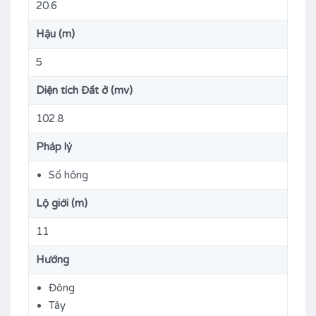
20.6
Hậu (m)
5
Diện tích Đất ở (mv)
102.8
Pháp lý
Sổ hồng
Lộ giới (m)
11
Hướng
Đông
Tây