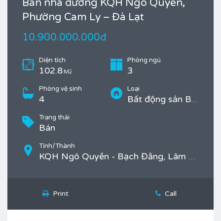
Bán nhà đường KQH Ngô Quyền,
Phường Cam Ly – Đà Lạt
10.900.000.000đ
Diện tích
Phòng ngủ
102.8
3
M2
Phòng vệ sinh
Loại
4
Bất động sản Bán, Nhà
Trạng thái
Bán
Tỉnh/Thành
KQH Ngô Quyền - Bạch Đằng, Lâm Đồng, Phường 6, TP. Đà Lạt
Print
Call