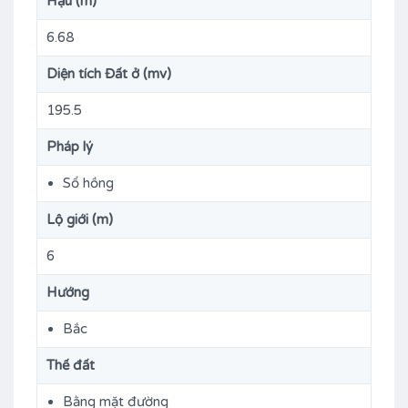
Hậu (m)
6.68
Diện tích Đất ở (mv)
195.5
Pháp lý
Sổ hồng
Lộ giới (m)
6
Hướng
Bắc
Thế đất
Bằng mặt đường