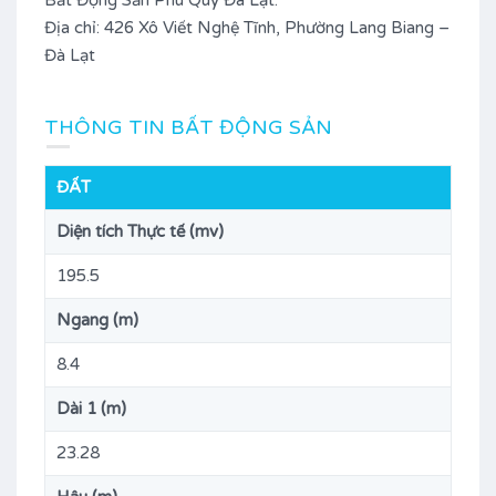
Bất Động Sản Phú Quý Đà Lạt.
Địa chỉ: 426 Xô Viết Nghệ Tĩnh, Phường Lang Biang –
Đà Lạt
THÔNG TIN BẤT ĐỘNG SẢN
ĐẤT
Diện tích Thực tế (mv)
195.5
Ngang (m)
8.4
Dài 1 (m)
23.28