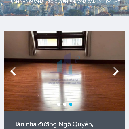
BÁN NHÀ ĐƯỜNG NGÔ QUYỀN, PHƯỜNG CAM LY – ĐÀ LẠT.
Bán nhà đường Ngô Quyền,